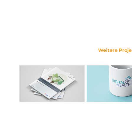
Weitere Proje
bilstein group
Digital Heal