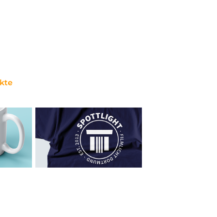
kte
th
sPOTTlight